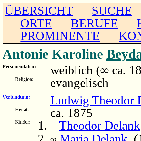
ÜBERSICHT
SUCHE
ORTE
BERUFE
PROMINENTE
KO
Antonie Karoline
Beyd
weiblich (∞ ca. 1
Personendaten:
evangelisch
Religion:
Ludwig Theodor 
Verbindung:
ca. 1875
Heirat:
Theodor Delank
Kinder:
-
Maria Delank
(1
∞