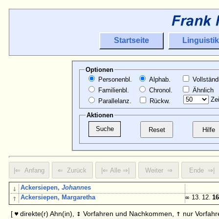
Startseite
Linguistik
Optionen
Personenbl.
Alphab.
Vollständ
Familienbl.
Chronol.
Ähnlich
Zei
Parallelanz.
Rückw.
Aktionen
↓
Ackersiepen,
Johann
es
↑
Ackersiepen, Margaretha
∞
13. 12.
16
↕
↑
[
direkte(r) Ahn(in),
Vorfahren und Nachkommen,
nur Vorfahr
♥