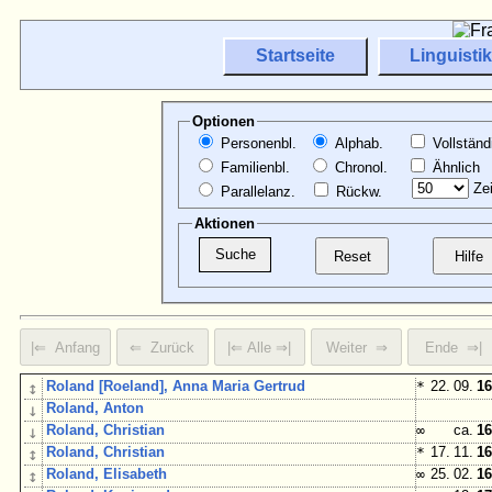
Startseite
Linguistik
Optionen
Personenbl.
Alphab.
Vollständ
Familienbl.
Chronol.
Ähnlich
Zei
Parallelanz.
Rückw.
Aktionen
↕
Roland [Roeland], Anna Maria Gertrud
*
22. 09.
16
↓
Roland, Anton
↓
Roland, Christian
∞
ca.
16
↕
Roland, Christian
*
17. 11.
16
↕
Roland, Elisabeth
∞
25. 02.
16