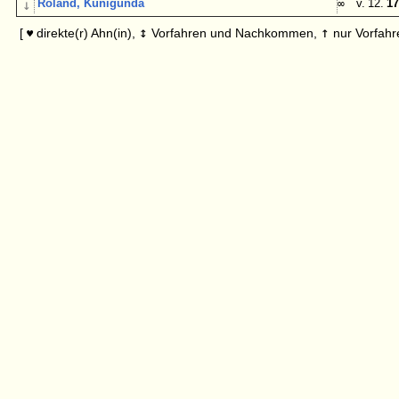
↓
Roland, Kunigunda
∞
v. 12.
17
↕
↑
[
direkte(r) Ahn(in),
Vorfahren und Nachkommen,
nur Vorfahr
♥