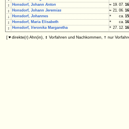
↕
Honsdorf, Johann
Anton
≈
19. 07.
16
↕
Honsdorf, Johann
Jeremias
≈
21. 06.
16
↓
Honsdorf,
Johann
es
*
ca.
15
↕
Honsdorf, Maria Elisabeth
*
ca.
16
↕
Honsdorf,
Veronika
Margaretha
*
27. 12.
16
↕
↑
[
direkte(r) Ahn(in),
Vorfahren und Nachkommen,
nur Vorfahr
♥