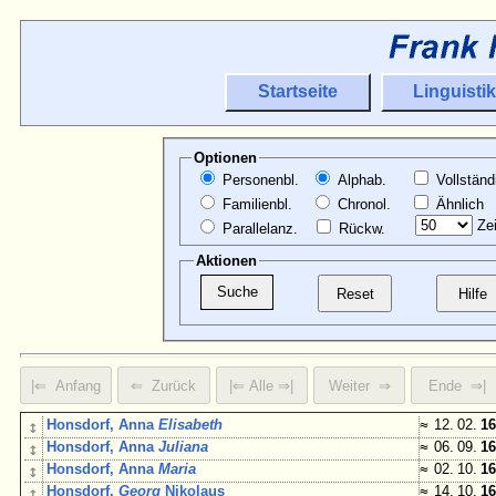
Startseite
Linguistik
Optionen
Personenbl.
Alphab.
Vollständ
Familienbl.
Chronol.
Ähnlich
Zei
Parallelanz.
Rückw.
Aktionen
↕
Honsdorf, Anna
Elisabeth
≈
12. 02.
16
↕
Honsdorf, Anna
Juliana
≈
06. 09.
16
↕
Honsdorf, Anna
Maria
≈
02. 10.
16
↕
Honsdorf,
Georg
Nikolaus
≈
14. 10.
16