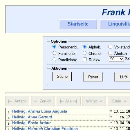
Startseite
Linguistik
Optionen
Personenbl.
Alphab.
Vollständ
Familienbl.
Chronol.
Ähnlich
Zei
Parallelanz.
Rückw.
Aktionen
↕
Hellwig,
Alwina
Luisa Augusta
*
13. 11.
18
↕
Hellwig, Anna
Gertrud
*
ca.
17
↑
Hellwig,
Erwin
Arthur
*
19. 04.
19
↓
Hellwig,
Heinrich
Christian Friedrich
*
10. 11.
18