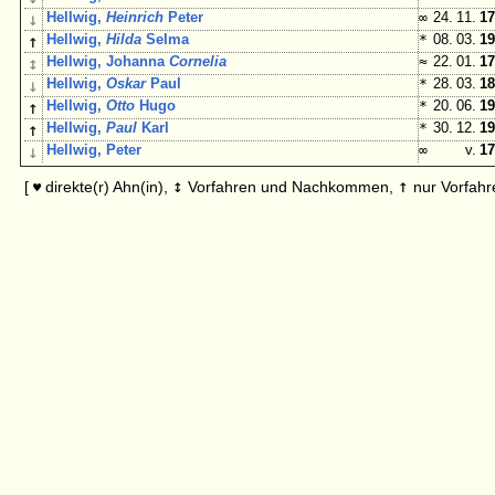
↓
Hellwig,
Heinrich
Peter
∞
24. 11.
17
↑
Hellwig,
Hilda
Selma
*
08. 03.
19
↕
Hellwig, Johanna
Cornelia
≈
22. 01.
17
↓
Hellwig,
Oskar
Paul
*
28. 03.
18
↑
Hellwig,
Otto
Hugo
*
20. 06.
19
↑
Hellwig,
Paul
Karl
*
30. 12.
19
↓
Hellwig, Peter
∞
v.
17
↕
↑
[
direkte(r) Ahn(in),
Vorfahren und Nachkommen,
nur Vorfahr
♥