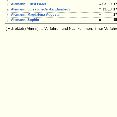
↑
Alemann, Ernst Israel
≈
03. 10.
17
↕
Alemann, Luisa
Friederika
Elisabeth
*
13. 10.
17
↕
Alemann, Magdalena Augusta
*
17
↓
Alemann, Sophia
∞
15
↕
↑
[
direkte(r) Ahn(in),
Vorfahren und Nachkommen,
nur Vorfahr
♥