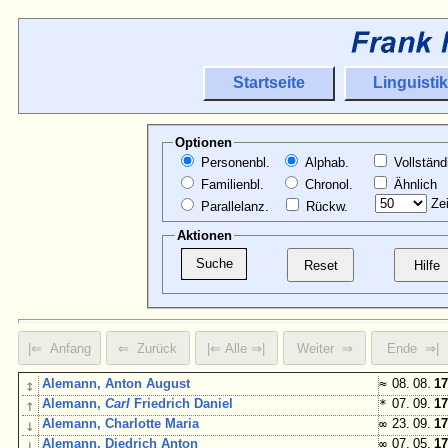
Startseite
Linguistik
Optionen
Personenbl.
Alphab.
Vollständ
Familienbl.
Chronol.
Ähnlich
Zei
Parallelanz.
Rückw.
Aktionen
↕
Alemann, Anton August
≈
08. 08.
17
↑
Alemann,
Carl
Friedrich Daniel
*
07. 09.
17
↓
Alemann, Charlotte Maria
∞
23. 09.
17
↓
Alemann, Diedrich Anton
∞
07. 05.
17