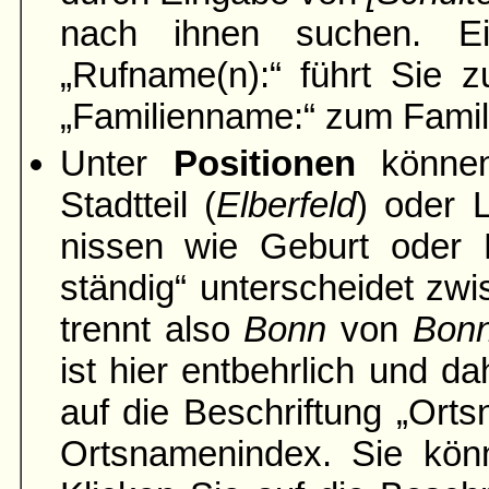
nach ihnen suchen. Ei
„Rufname(n):“ führt Sie z
„Familien­name:“ zum Famil
Unter
Positionen
können
Stadtteil (
Elber­feld
) oder 
nissen wie Geburt oder H
ständig“ unter­scheidet zwi
trennt also
Bonn
von
Bon
ist hier entbehrlich und da
auf die Be­schriftung „Ort
Orts­namen­index. Sie k