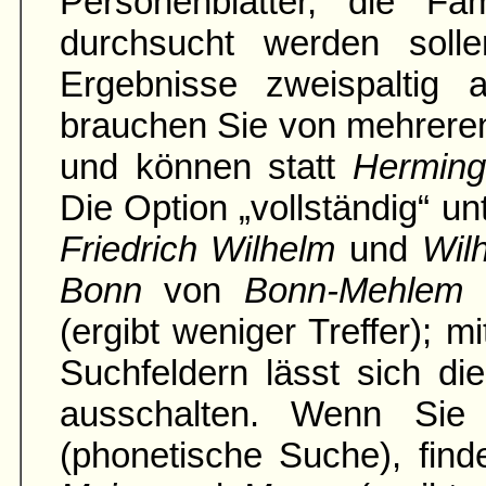
Personenblätter, die Fami
durch­sucht werden soll
Ergebnisse zweispaltig an
brauchen Sie von mehrere
und können statt
Hermin
Die Option „vollständig“ u
Friedrich Wilhelm
und
Wil
Bonn
von
Bonn-Mehlem
(ergibt weniger Treffer); 
Suchfeldern lässt sich di
ausschalten. Wenn Sie 
(phonetische Suche), fin