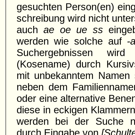
gesuchten Person(en) ein
schreibung wird nicht unter
auch
ae oe ue ss
einge
werden wie solche auf
-
Suchergebnissen wird
(Kosename) durch Kursivs
mit unbe­kann­tem Namen 
neben dem Familien­namen
oder eine alter­native Ben
diese in eckigen Klammern
werden bei der Suche na
durch Eingabe von
[Schult