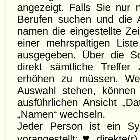
angezeigt. Falls Sie nur
Berufen suchen und die 
namen die ein­gestellte Zei
einer mehr­spaltigen List
aus­gegeben. Über die S
direkt sämtliche Treffer
erhöhen zu müssen. Wen
Auswahl stehen, können 
ausführ­lichen Ansicht „D
„Namen“ wechseln.
Jeder Person ist ein Sy
♥
vorangestellt:
direkte(r)