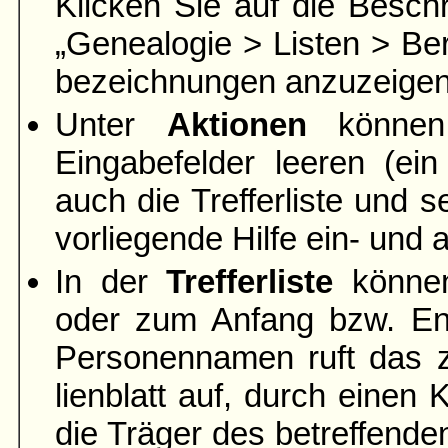
Klicken Sie auf die Beschr
„Genea­logie > Listen > Ber
bezeich­nungen anzuzeigen
Unter
Aktionen
können 
Eingabefelder leeren
(ein
auch die Trefferliste und s
vorliegende Hilfe ein- und
In der
Trefferliste
können
oder zum Anfang bzw. End
Personen­namen ruft das 
lien­blatt auf, durch eine
die Träger des betreffend