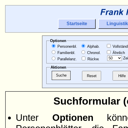
Startseite
Linguistik
Optionen
Personenbl.
Alphab.
Vollständ
Familienbl.
Chronol.
Ähnlich
Zei
Parallelanz.
Rückw.
Aktionen
Suchformular (ö
Unter
Optionen
könne