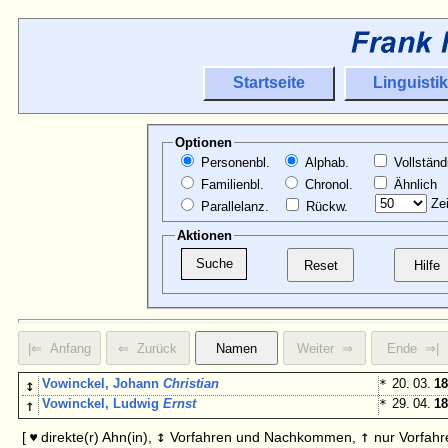
Startseite
Linguistik
Optionen
Personenbl.
Alphab.
Vollständ
Familienbl.
Chronol.
Ähnlich
Zei
Parallelanz.
Rückw.
Aktionen
↕
Vowinckel, Johann
Christian
*
20. 03.
18
↑
Vowinckel, Ludwig
Ernst
*
29. 04.
18
↕
↑
[
direkte(r) Ahn(in),
Vorfahren und Nachkommen,
nur Vorfahr
♥