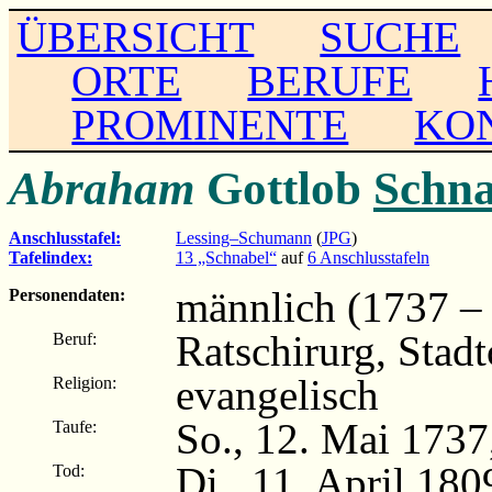
ÜBERSICHT
SUCHE
ORTE
BERUFE
PROMINENTE
KO
Abraham
Gottlob
Schna
Anschlusstafel:
Lessing–Schumann
(
JPG
)
Tafelindex:
13 „Schnabel“
auf
6 Anschlusstafeln
männlich (1737 –
Personendaten:
Ratschirurg, Stadt
Beruf:
evangelisch
Religion:
So., 12. Mai 1737
Taufe:
Di., 11. April 180
Tod: