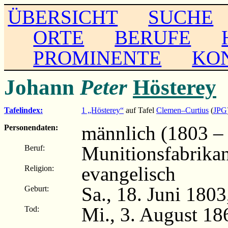
ÜBERSICHT
SUCHE
ORTE
BERUFE
PROMINENTE
KO
Johann
Peter
Hösterey
Tafelindex:
1 „Hösterey“
auf Tafel
Clemen–Curtius
(
JPG
männlich (1803 –
Personendaten:
Munitionsfabrika
Beruf:
evangelisch
Religion:
Sa., 18. Juni 180
Geburt:
Mi., 3. August 18
Tod: