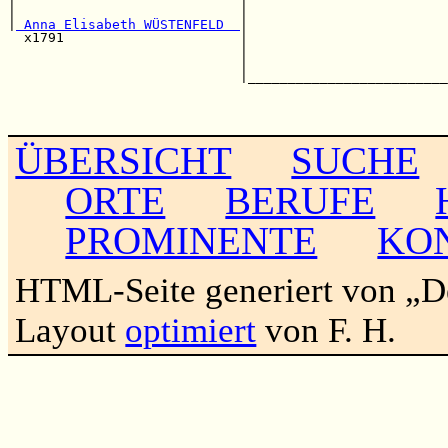
|                            |                         
|
 Anna Elisabeth WÜSTENFELD  
|                         
  x1791                      |                         
                             |                         
                             |                         
                             |_________________________
                                                       
                                                       
ÜBERSICHT
SUCHE
ORTE
BERUFE
PROMINENTE
KO
HTML-Seite generiert von „
Layout
optimiert
von F. H.