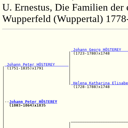
U. Ernestus, Die Familien der
Wupperfeld (Wuppertal) 1778-
                                                       
                                                       
                                                       
 Johann Georg HÖSTEREY   
                             | (1723-1780)x1748        
                             |                         
                             |                         
 Johann Peter HÖSTEREY      
|

| (1751-1835)x1791           |                         
|                            |                         
|                            |                         
|                            |                         
|                            |
 Helena Katharina Elisabe
|                              (1728-1788)x1748        
|                                                      
|                                                      
|                                                      
|--
Johann Peter HÖSTEREY
|  
(1803-1864)x1835
                                    
|                                                      
|                                                      
|                                                      
|                             _________________________
|                            |                         
|                            |                         