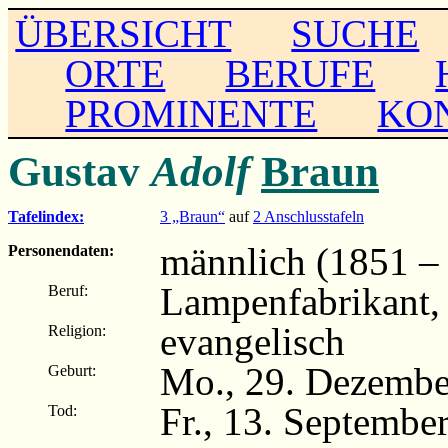
ÜBERSICHT
SUCHE
ORTE
BERUFE
PROMINENTE
KO
Gustav
Adolf
Braun
Tafelindex:
3 „Braun“
auf
2 Anschlusstafeln
männlich (1851 –
Personendaten:
Lampenfabrikant,
Beruf:
evangelisch
Religion:
Mo., 29. Dezembe
Geburt:
Fr., 13. Septembe
Tod: