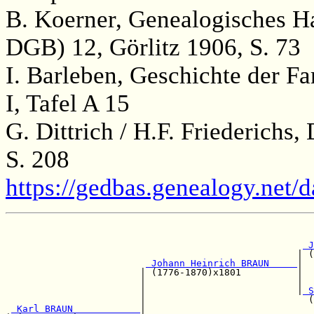
B. Koerner, Genealogisches H
DGB) 12, Görlitz 1906, S. 73
I. Barleben, Geschichte der F
I, Tafel A 15
G. Dittrich / H.F. Friederichs
S. 208
https://gedbas.genealogy.net/
                                                       
 J
                                                    | (
 Johann Heinrich BRAUN     
|

                        | (1776-1870)x1801          |  
                        |                           |  
                        |                           |
 S
                        |                             (
 Karl BRAUN            
|                              