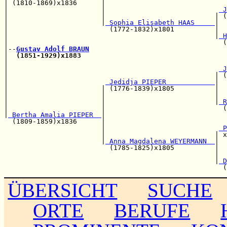
| (1810-1869)x1836      |                              
|                       |                            
 J
|                       |                           | (
|                       |
 Sophia Elisabeth HAAS     
|  
|                         (1772-1832)x1801          |  
|                                                   |
 H
|                                                     (
|--
Gustav Adolf BRAUN
|  
(1851-1929)x1883
|                                                      
|                                                    
 J
|                                                   | (
|                        
 Jedidja PIEPER            
|

|                       | (1776-1839)x1805          |  
|                       |                           |  
|                       |                           |
 R
|                       |                             (
|
 Bertha Amalia PIEPER  
|                              
  (1809-1859)x1836      |                              
                        |                            
 P
                        |                           | x
                        |
 Anna Magdalena WEYERMANN  
|

                          (1785-1825)x1805          |  
                                                    |  
                                                    |
 D
ÜBERSICHT
SUCHE
ORTE
BERUFE