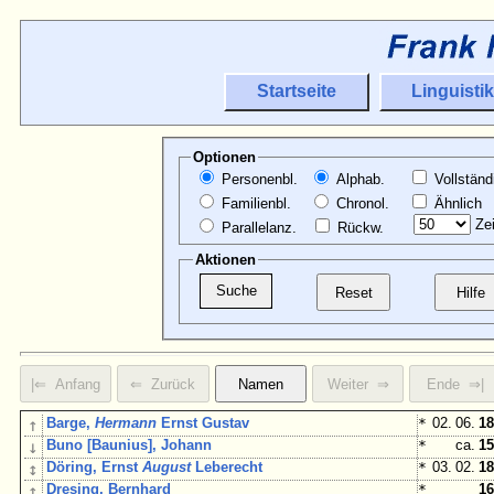
Startseite
Linguistik
Optionen
Personenbl.
Alphab.
Vollständ
Familienbl.
Chronol.
Ähnlich
Zei
Parallelanz.
Rückw.
Aktionen
↑
Barge,
Hermann
Ernst Gustav
*
02. 06.
18
↓
Buno [Baunius], Johann
*
ca.
15
↕
Döring, Ernst
August
Leberecht
*
03. 02.
18
↕
Dresing, Bernhard
*
16