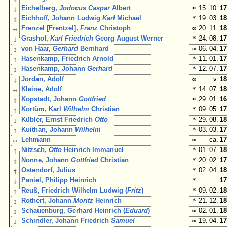
↓
Eichelberg,
Jodocus Caspar
Albert
≈
15. 10.
17
↕
Eichhoff, Johann Ludwig
Karl
Michael
*
19. 03.
18
↔
Frenzel [Frentzel],
Franz
Christoph
∞
20. 11.
18
↓
Grashof,
Karl Friedrich
Georg August Werner
*
24. 08.
17
↕
von Haar,
Gerhard
Bernhard
≈
06. 04.
17
↑
Hasenkamp, Friedrich Arnold
*
11. 01.
17
↕
Hasenkamp, Johann
Gerhard
*
12. 07.
17
↓
Jordan, Adolf
∞
v.
18
↔
Kleine, Adolf
*
14. 07.
18
↕
Kopstadt, Johann
Gottfried
≈
29. 01.
16
↑
Kortüm, Karl
Wilhelm
Christian
*
09. 05.
17
↓
Kübler, Ernst Friedrich
Otto
*
29. 08.
18
↑
Kuithan, Johann
Wilhelm
*
03. 03.
17
↔
Lehmann
∞
ca.
17
↑
Nitzsch,
Otto
Heinrich Immanuel
*
01. 07.
18
↕
Nonne, Johann
Gottfried
Christian
*
20. 02.
17
↑
Ostendorf, Julius
*
02. 04.
18
↓
Paniel, Philipp Heinrich
*
17
↑
Reuß, Friedrich Wilhelm Ludwig (
Fritz
)
*
09. 02.
18
↕
Rothert, Johann
Moritz
Heinrich
*
21. 12.
18
↕
Schauenburg, Gerhard Heinrich (
Eduard
)
∞
02. 01.
18
↓
Schindler, Johann Friedrich
Samuel
∞
19. 04.
17