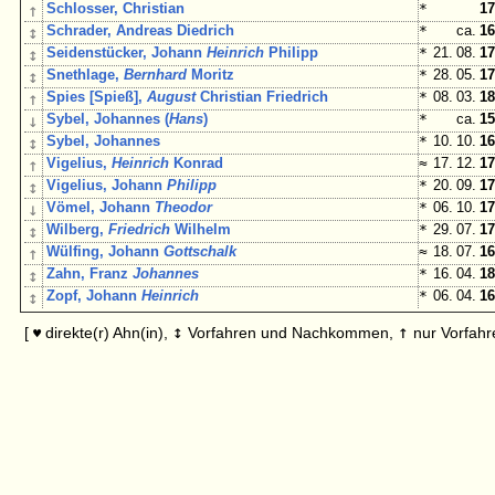
↑
Schlosser, Christian
*
17
↕
Schrader, Andreas Diedrich
*
ca.
16
↕
Seidenstücker, Johann
Heinrich
Philipp
*
21. 08.
17
↕
Snethlage,
Bernhard
Moritz
*
28. 05.
17
↑
Spies [Spieß],
August
Christian Friedrich
*
08. 03.
18
↓
Sybel, Johannes (
Hans
)
*
ca.
15
↕
Sybel, Johannes
*
10. 10.
16
↑
Vigelius,
Heinrich
Konrad
≈
17. 12.
17
↕
Vigelius, Johann
Philipp
*
20. 09.
17
↓
Vömel, Johann
Theodor
*
06. 10.
17
↕
Wilberg,
Friedrich
Wilhelm
*
29. 07.
17
↑
Wülfing, Johann
Gottschalk
≈
18. 07.
16
↕
Zahn, Franz
Johannes
*
16. 04.
18
↕
Zopf, Johann
Heinrich
*
06. 04.
16
↕
↑
[
direkte(r) Ahn(in),
Vorfahren und Nachkommen,
nur Vorfahr
♥