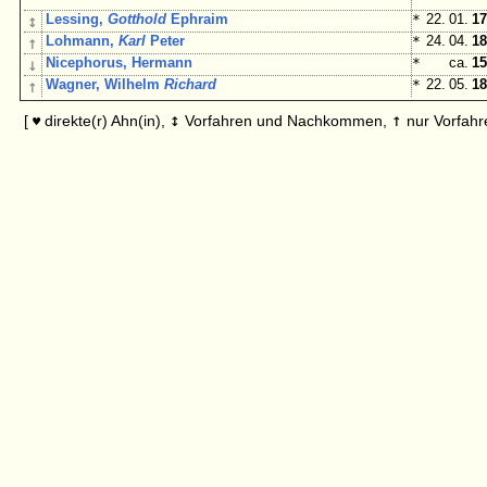
↕
Lessing,
Gotthold
Ephraim
*
22. 01.
17
↑
Lohmann,
Karl
Peter
*
24. 04.
18
↓
Nicephorus, Hermann
*
ca.
15
↑
Wagner, Wilhelm
Richard
*
22. 05.
18
↕
↑
[
direkte(r) Ahn(in),
Vorfahren und Nachkommen,
nur Vorfahr
♥