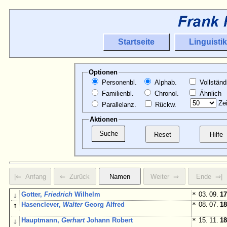
Startseite
Linguistik
Optionen
Personenbl.
Alphab.
Vollständ
Familienbl.
Chronol.
Ähnlich
Zei
Parallelanz.
Rückw.
Aktionen
↓
Gotter,
Friedrich
Wilhelm
*
03. 09.
17
↑
Hasenclever,
Walter
Georg Alfred
*
08. 07.
18
↓
Hauptmann,
Gerhart
Johann Robert
*
15. 11.
18