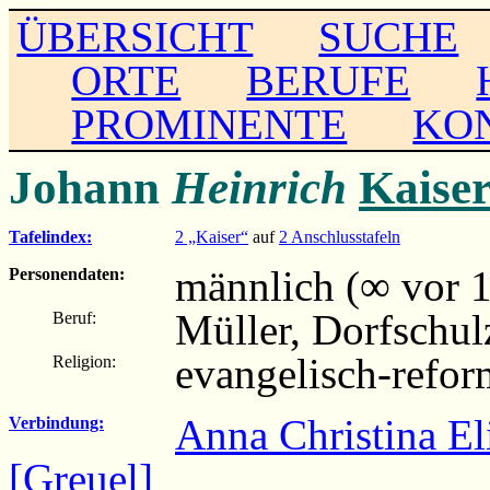
ÜBERSICHT
SUCHE
ORTE
BERUFE
PROMINENTE
KO
Johann
Heinrich
Kaise
Tafelindex:
2 „Kaiser“
auf
2 Anschlusstafeln
männlich (∞ vor 
Personendaten:
Müller, Dorfschul
Beruf:
evangelisch-refor
Religion:
Anna Christina El
Verbindung:
[Greuel]