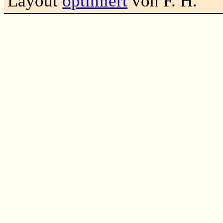
Layout
optimiert
von F. H.