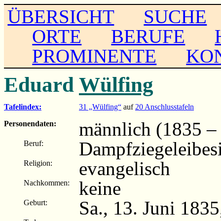
ÜBERSICHT
SUCHE
ORTE
BERUFE
PROMINENTE
KO
Eduard
Wülfing
Tafelindex:
31 „Wülfing“
auf
20 Anschlusstafeln
männlich (1835 –
Personendaten:
Dampfziegeleibesi
Beruf:
evangelisch
Religion:
keine
Nachkommen:
Sa., 13. Juni 183
Geburt: