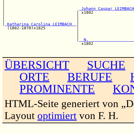
|                                                      
|                                                      
|                               
 Johann Caspar LEIMBACH
|                              | x1802                 
|                              |                       
|                              |                       
|
 Katharina Carolina LEIMBACH  
|                       
  (1802-1870)x1825             |                       
                               |                       
                               |                       
                               |
  N.                   
                                 x1802                 
                                                       
ÜBERSICHT
SUCHE
ORTE
BERUFE
PROMINENTE
KO
HTML-Seite generiert von „
Layout
optimiert
von F. H.