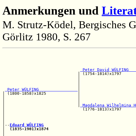
Anmerkungen und
Litera
M. Strutz-Ködel, Bergisches 
Görlitz 1980, S. 267
                                                       
                                                       
 Peter David WÜLFING   
                               | (1754-1814)x1797      
                               |                       
                               |                       
                               |                       
 Peter WÜLFING                
|                       
| (1800-1858)x1825             |                       
|                              |                       
|                              |                       
|                              |
 Magdalena Wilhelmina H
|                                (1776-1813)x1797      
|                                                      
|                                                      
|                                                      
|--
Eduard WÜLFING
|  
(1835-1901)x1874
                                    
|                                                      