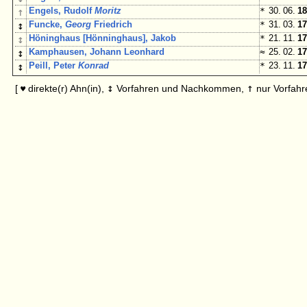
↑
Engels, Rudolf
Moritz
*
30. 06.
18
↕
Funcke,
Georg
Friedrich
*
31. 03.
17
↕
Höninghaus [Hönninghaus], Jakob
*
21. 11.
17
↕
Kamphausen, Johann Leonhard
≈
25. 02.
17
↕
Peill, Peter
Konrad
*
23. 11.
17
↕
↑
[
direkte(r) Ahn(in),
Vorfahren und Nachkommen,
nur Vorfahr
♥