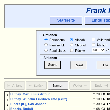
Startseite
Linguistik
Optionen
Personenbl.
Alphab.
Vollständ
Familienbl.
Chronol.
Ähnlich
Zei
Parallelanz.
Rückw.
Aktionen
↕
Dilthey,
Max
Julius Arthur
*
20. 08.
18
↑
Dilthey, Wilhelm Friedrich Otto (
Fritz
)
*
10. 06.
18
↕
Elbers [II.],
Carl
Johann
*
30. 04.
17
↕
Engels, Rudolf
*
08. 03.
18