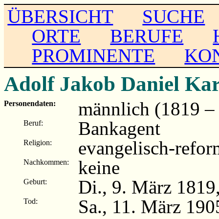
ÜBERSICHT
SUCHE
ORTE
BERUFE
PROMINENTE
KO
Adolf Jakob Daniel Kar
männlich (1819 –
Personendaten:
Bankagent
Beruf:
evangelisch-refor
Religion:
keine
Nachkommen:
Di., 9. März 1819
Geburt:
Sa., 11. März 190
Tod: