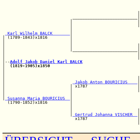
                                                       
                                                       
                                                       
                                                      |
                            __________________________|
                           |                          |
                           |                          |
                           |                           
 Karl Wilhelm BALCK       
|                           
| (1789-1843)x1816         |                           
|                          |                           
|                          |                          |
|                          |__________________________|
|                                                     |
|                                                     |
|--
Adolf Jakob Daniel Karl BALCK
|  
(1819-1905)x1850
                                    
|                                                      
|                                                      
|                                                     |
|                           
 Jakob Anton BOURICIUS    
|
|                          | x1787                    |
|                          |                          |
|                          |                           
|
 Susanna Maria BOURICIUS  
|                           
  (1790-1852)x1816         |                           
                           |                           
                           |                          |
                           |
 Gertrud Johanna VISCHER  
|
                             x1787                    |
                                                      |