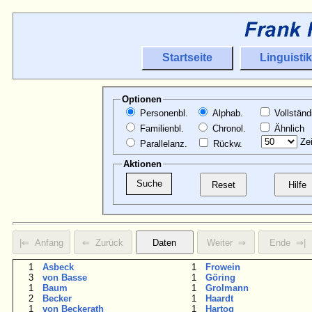
Startseite
Linguistik
Optionen
Personenbl.
Alphab.
Vollständ
Familienbl.
Chronol.
Ähnlich
Zei
Parallelanz.
Rückw.
Aktionen
1
Asbeck
1
Frowein
3
von Basse
1
Göring
1
Baum
1
Grolmann
2
Becker
1
Haardt
1
von Beckerath
1
Hartog