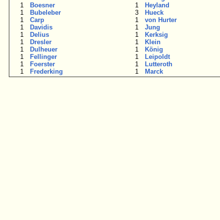
1
Boesner
1
Heyland
1
Bubeleber
3
Hueck
1
Carp
1
von Hurter
1
Davidis
1
Jung
1
Delius
1
Kerksig
1
Dresler
1
Klein
1
Dulheuer
1
König
1
Fellinger
1
Leipoldt
1
Foerster
1
Lutteroth
1
Frederking
1
Marck