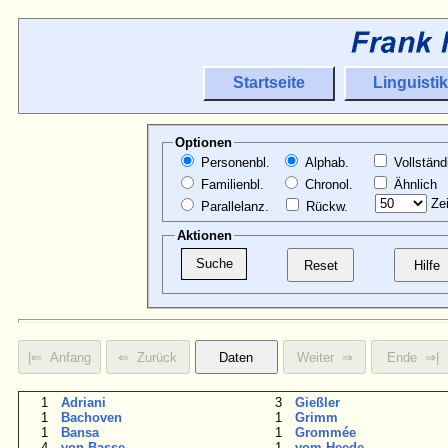
Startseite
Linguistik
Optionen
Personenbl.
Alphab.
Vollständ
Familienbl.
Chronol.
Ähnlich
Zei
Parallelanz.
Rückw.
Aktionen
1
Adriani
3
Gießler
1
Bachoven
1
Grimm
1
Bansa
1
Grommée
4
von Basse
1
vom Heede