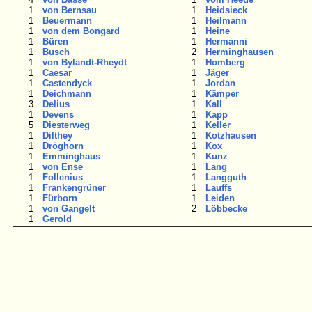
1
von Bernsau
1
Heidsieck
1
Beuermann
1
Heilmann
1
von dem Bongard
1
Heine
1
Büren
1
Hermanni
1
Busch
2
Herminghausen
1
von Bylandt-Rheydt
1
Homberg
1
Caesar
1
Jäger
1
Castendyck
1
Jordan
1
Deichmann
1
Kämper
3
Delius
1
Kall
1
Devens
1
Kapp
5
Diesterweg
1
Keller
1
Dilthey
1
Kotzhausen
1
Dröghorn
1
Kox
1
Emminghaus
1
Kunz
1
von Ense
1
Lang
1
Follenius
1
Langguth
1
Frankengrüner
1
Lauffs
1
Fürborn
1
Leiden
1
von Gangelt
2
Löbbecke
1
Gerold